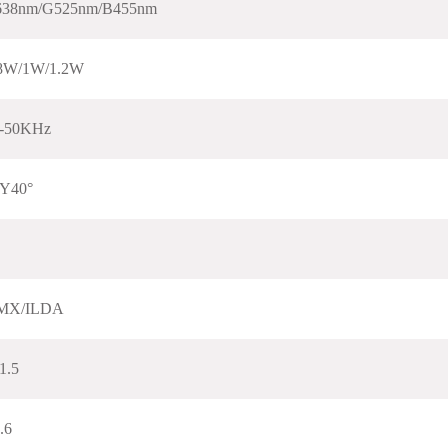
38nm/G525nm/B455nm
8W/1W/1.2W
-50KHz
Y40°
MX/ILDA
1.5
.6