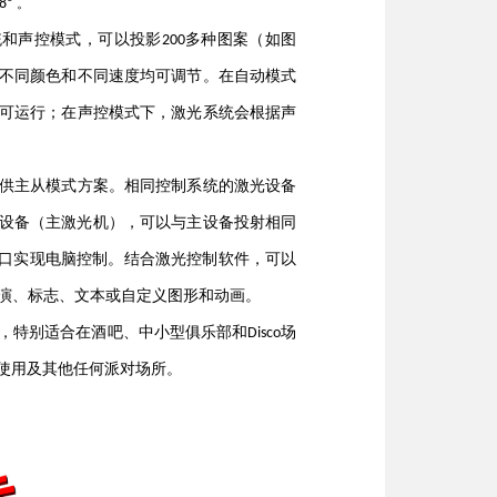
°
8
。
统和声控模式
，可以投影
多
种图案（如图
200
不同颜色和不同速度均可调节。在自动模式
可运行；在声控模式下，激光系统会根据声
供主从模式
方案
。
相同控制系统
的激光设备
设备（主
激光机
），可以与主设备投射相同
口实现电脑控制。结合激光控制软件，可以
演、标志、文本或自定义图形和动画。
，特别适合在酒吧、中小型俱乐部和
场
D
isco
使用及其他任何派对场所。