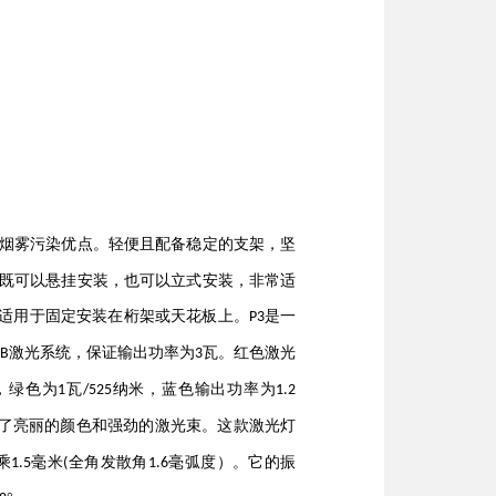
烟雾污染优点。
轻便且配备稳定的支架
，
坚
既可以悬挂安装，也可以立式安装，非常适
适用于固定安装在桁架或天花板上。
是一
P3
激光系统，保证输出功率为
瓦
。红色激光
B
3
，绿色为
瓦
纳米，蓝
色
输出功率为
1
/525
1.2
了亮丽的颜色和强劲的激光束。
这款激光灯
乘
毫米
全⻆发散⻆
毫弧度
）
。
它的
振
1.5
(
1.
6