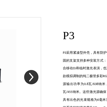
P3
采用紧凑型外壳，
具有防护
P3
固的支架支持多种安装方式：
合移动
和临时激光表演，也
DJ
款模拟调制的纯二极管多彩
RG
源输出功率为
瓦
纳米
0.8
/638
瓦
纳米。这些激光源确保
/455
具有出色的光束规格为
毫米
6