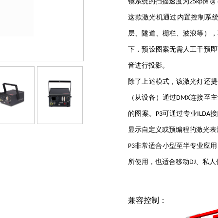
镜系统的扫描速度为
25
kpps @ 
这款激光机
通过
内置控制系
层、隧道、栅栏、波浪等），
下，预设图案无需人工干预即
音进行投影。
除了上述模式，该激光
灯
还提
（从设备）通过
连接至主
DMX
的图案。
可通过专业
接
P3
ILDA
显示自定义或预编程的激光表
非常适合小型至半专业应用
P
3
所使用，也适合移动
、私人
DJ
兼容控制：