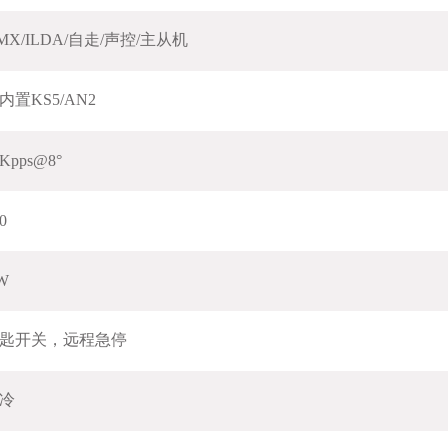
MX/ILDA/自走/声控/主从机
内置KS5/AN2
5Kpps@8°
0
W
匙开关，远程急停
冷