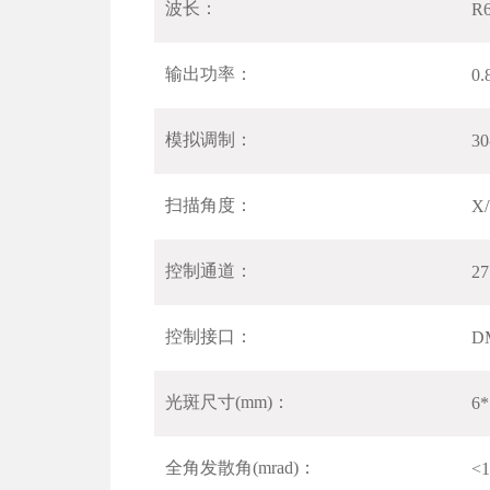
波长：
R6
输出功率：
0.
模拟调制：
30
扫描角度：
X/
控制通道：
27
控制接口：
D
光斑尺寸(mm)：
6*
全角发散角(mrad)：
<1