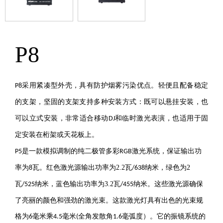
P8
采用紧凑型外壳，
具有防护烟雾污染优点。
轻便且配备稳定
P8
的支架
，
坚固的支架支持多种安装方式：既可以悬挂安装，也
可以立式安装，非常适合移动
和临时激光表演，也适用于固
DJ
定安装在桁架或天花板上。
是一款模拟调制的纯二极管多彩
激光系统，保证输出功
P5
RGB
率为
瓦
。红色激光源输出功率为2.2
瓦
纳米，绿色为2
8
/638
瓦
纳米，蓝
色
输出功率为3.2
瓦
纳米。这些激光源确保
/52
5
/455
了亮丽的颜色和强劲的激光束。
这款激光灯
具有出色的光束规
格为
毫米
乘
毫米
全⻆发散⻆
毫弧度
）
。
它的
振镜系统的
6
4.5
(
1.
6