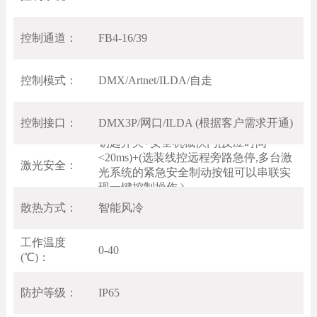
控制通道：
FB4-16/39
控制模式：
DMX/Artnet/ILDA/自走
控制接口：
DMX3P/网口/ILDA (根据客户需求开通)
钥匙开关+安全机械快门[反应时间
<20ms)+(选装线控远程旁路急停,多台激
激光安全：
光系统的紧急安全制动按钮可以串联实
现一键控制操作 )
散热方式：
智能风冷
工作温度
0-40
(℃)：
防护等级：
IP65