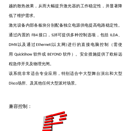
越的散热效果，从而大幅提升激光器的工作稳定性，并显著降
低了维护需求。
激光设备内部
各板块分别配备独立
电源
供电提高电路稳定性
。
通过内置的
接口，
可
提供多种控制选项，包括
、
FB4
S28
ILDA
以及通过
以太网
进行的直接电脑控制（需使
DMX
E
thernet(
)
用
软件或
软件）。
安全措施提供了欧标远
QuickShow
BEYOND
程急停开关及物理光闸。
该系统
非常适合专业应用，特别适合中大型
舞台演出
和
大型
场所
、
及其他任何
大型
派对场景。
Disco
兼容控制：