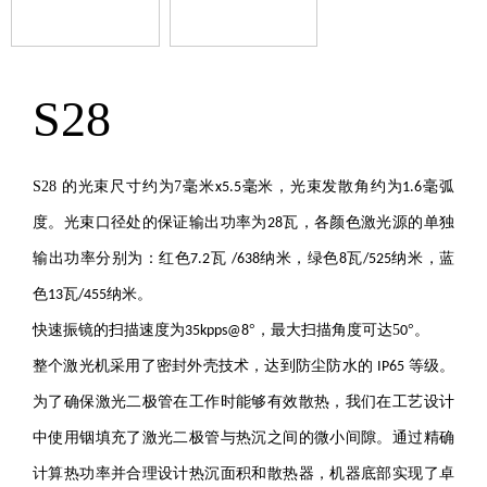
S28
S28
的光束
尺寸
约为7
毫米
毫米，光束发散角约为
毫弧
x
5.5
1.
6
度。光束口径处的保证输出功率为
瓦，各颜色激光源的单独
28
输出功率分别为：红色
瓦
纳米，绿色
瓦
纳米，蓝
7.2
/638
8
/52
5
色
瓦
纳米。
1
3
/455
快速振镜的扫描速度为
°，最大扫描角度可达5
°。
35
kpps@8
0
整个激光机采用了密封外壳技术，达到防尘防水的
等级。
IP65
为了确保激光二极管在工作时能够有效散热，我们在工艺设计
中使用铟填充了激光二极管与热沉之间的微小间隙。通过精确
计算热功率并合理设计热沉面积和散热器，机器底部实现了卓